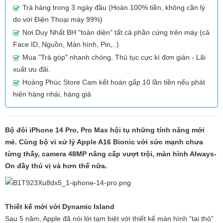
Trả hàng trong 3 ngày đầu (Hoàn 100% tiền, không cần lý
do với Điện Thoại máy 99%)
Nơi Duy Nhất BH "toàn diện" tất cả phần cứng trên máy (cả
Face ID, Nguồn, Màn hình, Pin,..)
Mua "Trả góp" nhanh chóng, Thủ tục cực kì đơn giản - Lãi
xuất ưu đãi.
Hoàng Phúc Store Cam kết hoàn gấp 10 lần tiền nếu phát
hiện hàng nhái, hàng giả
Bộ đôi iPhone 14 Pro, Pro Max hội tụ những tính năng mới
mẻ. Cùng bộ vi xử lý Apple A16 Bionic với sức mạnh chưa
từng thấy, camera 48MP nâng cấp vượt trội, màn hình Always-
On đầy thú vị và hơn thế nữa.
Thiết kế mới với Dynamic Island
Sau 5 năm, Apple đã nói lời tạm biệt với thiết kế màn hình “tai thỏ”