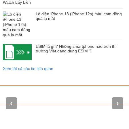
Lộ diện iPhone 13 (iPhone 12s) màu cam đồng
quá lạ mắt
ESIM là gì ? Những smartphone nào trên thị
trường Việt đang dùng ESIM ?
Xem tất cả các tin liên quan
Always-On cuối cùng cũng đã đến
‹
›
Độ sáng màn hình lên tới 2000 nist
Tính năng Màn hình luôn bật (Always-On) đã được giới thiệu. Khác
với Always-On trên Android với màu đen đơn thuần, màn hình luôn
bật trên iPhone vẫn sẽ giữ nguyên màu sắc của màn hình khóa và