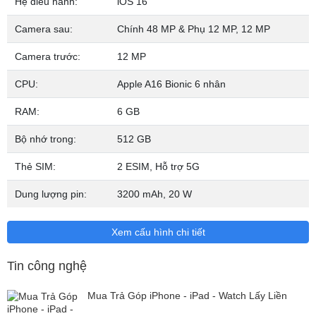
Hệ điều hành:
iOS 16
chung ốp lưng với dòng iPhone 13 Pro trước đây.
Camera sau:
Chính 48 MP & Phụ 12 MP, 12 MP
Camera trước:
12 MP
CPU:
Apple A16 Bionic 6 nhân
RAM:
6 GB
Bộ nhớ trong:
512 GB
Thẻ SIM:
2 ESIM, Hỗ trợ 5G
Dung lượng pin:
3200 mAh,
20 W
Xem cấu hình chi tiết
4 lựa chọn màu sắc với phiên bản màu Tím cực chất
Tin công nghệ
Bên cạnh những màu như Đen Space Black, Bạc Silver, Vàng Gold,
khá bất ngờ khi màu sắc chủ đạo của iPhone 14 Pro, Pro Max năm
Mua Trả Góp iPhone - iPad - Watch Lấy Liền
nay sẽ là màu Tím Deep Purple.