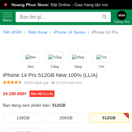
Hoang Phuc Store:
Đặt Online - Giao hàng tận nơi
Trang chủ
Sản phẩm
Điện thoại
iPhone 14 Series
iPhone 14 Pro
Đen
Trắng
Vàng
Tím
iPhone 14 Pro 512GB New 100% (LL/A)
5.645 đánh giá
52.635
lượt xem
24.190.000
₫
Bản Mỹ (LL/A)
Bạn đang xem phiên bản:
512GB
128GB
256GB
512GB