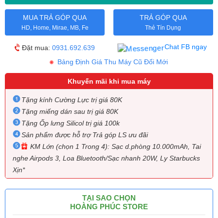
MUA TRẢ GÓP QUA
TRẢ GÓP QUA
HD, Home, Mirae, MB, Fe
Thẻ Tín Dụng
Chat FB ngay
Đặt mua:
0931.692.639
Bảng Định Giá Thu Máy Cũ Đổi Mới
Khuyến mãi khi mua máy
Tặng kính Cường Lực trị giá 80K
Tặng miếng dán sau trị giá 80K
Tặng Ốp lưng Silicol trị giá 100k
Sản phẩm được hỗ trợ Trả góp LS ưu đãi
KM Lớn (chọn 1 Trong 4): Sạc d.phòng 10.000mAh, Tai
nghe Airpods 3, Loa Bluetooth/Sạc nhanh 20W, Ly Starbucks
Xịn*
TẠI SAO CHỌN
HOÀNG PHÚC STORE