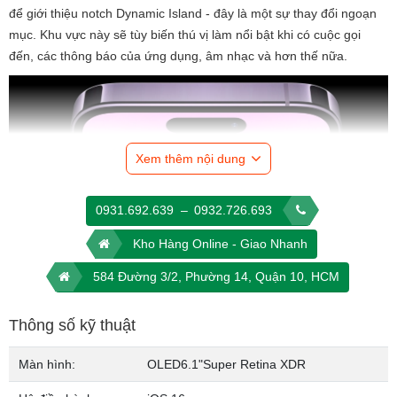
để giới thiệu notch Dynamic Island - đây là một sự thay đổi ngoạn
mục. Khu vực này sẽ tùy biến thú vị làm nổi bật khi có cuộc gọi
đến, các thông báo của ứng dụng, âm nhạc và hơn thế nữa.
Xem thêm nội dung
0931.692.639
–
0932.726.693
Kho Hàng Online - Giao Nhanh
584 Đường 3/2, Phường 14, Quận 10, HCM
Thép không gỉ siêu bền, sang trọng
Thông số kỹ thuật
iPhone 14 Pro, Pro Max có kiểu dáng tương tự người tiền nhiệm
với một vẻ ngoài sang trọng làm từ khung thép không gỉ kết hợp
Màn hình:
OLED
6.1"
Super Retina XDR
hai mặt cứng cường lực phủ gốm siêu bền. Tuy nhiên do cụm
camera được nâng cấp lớn hơn, nên bạn sẽ không thể sử dụng