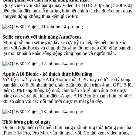
Quay video với khả năng quay video 4K HDR 24fps hoặc 30fps đạt
tiêu chuẩn điện ảnh. Ấn tượng hơn hết chính là chế độ Action, quay
chuyển động không thua kém gì GoPro.
Selfie cực nét với tính năng AutoFocus
Những bức ảnh selfie giờ đây sẽ cực kỳ rõ nét, lấy nét chính xác
hơn với AutoFocus và chụp thiếu sáng tốt hơn gấp đôi, giúp bạn ghi
lại mọi khoảnh khắc sống động cùng bạn bè và người thân.
Apple A16 Bionic - kẻ thách thức hiệu năng
Với bộ vi xử lý Apple A16 Bionic mới, CPU này có tới 16 tỷ bóng
bán dẫn, có 6 lõi nhanh hơn, sản xuất trên tiến trình 4nm, GPU 5 lõi
thêm 50% băng thông bộ nhớ, cảm biến xử lý hình ảnh ISP được
nâng cấp và rất tiết kiệm điện. Apple A16 Bionic mạnh hơn tới 40%
khi so sánh với các đối thủ mới được ra mắt gần đây.
Thời lượng pin cả ngày
Dù tích hợp thêm rất nhiều tính năng mới nhưng thời lượng pin của
iPhone 14 Pro, Pro Max vẫn rất tuyệt vời. Có thể xem video trong