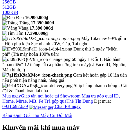
256GB
512GB
1000GB
Đen
16.990.000₫
Trắng
17.390.000₫
Vàng
17.390.000₫
Tím
17.390.000₫
Máy Likenew 99% gồm
: Hộp phụ kiện Sạc nhanh 20W, Cáp, Tai nghe.
Dùng thử 3 ngày "Miễn
phí"
(Trả máy hoàn 100% tiền)
60 ngày 1 Đổi 1, Bảo hành
"toàn diện" 12 tháng tất cả phần cứng trên máy(cả Face ID, Nguồn,
Màn hình,..)
Cam kết hoàn gấp 10 lần tiền
nếu phát hiện hàng nhái, hàng giả
Ship hàng nhanh chóng - Cài
đặt & Thanh toán tại nhà
Mua ngay
Giao tận nơi hoặc tại Showroom
Mua trả góp qua
HD,
Home, Mirae, MB, Fe
Trả góp qua
Thẻ Tín Dụng
Đặt mua:
0931.692.639
Chat FB ngay
Bảng Định Giá Thu Máy Cũ Đổi Mới
Khuyến mãi khi mua máy