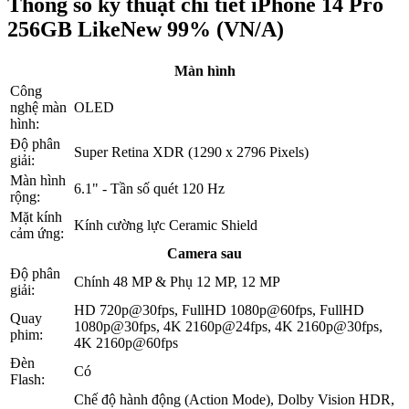
Thông số kỹ thuật chi tiết iPhone 14 Pro
256GB LikeNew 99% (VN/A)
Màn hình
Công
nghệ màn
OLED
hình:
Độ phân
Super Retina XDR (1290 x 2796 Pixels)
giải:
Màn hình
6.1" - Tần số quét 120 Hz
rộng:
Mặt kính
Kính cường lực Ceramic Shield
cảm ứng:
Camera sau
Độ phân
Chính 48 MP & Phụ 12 MP, 12 MP
giải:
HD 720p@30fps, FullHD 1080p@60fps, FullHD
Quay
1080p@30fps, 4K 2160p@24fps, 4K 2160p@30fps,
phim:
4K 2160p@60fps
Đèn
Có
Flash:
Chế độ hành động (Action Mode), Dolby Vision HDR,