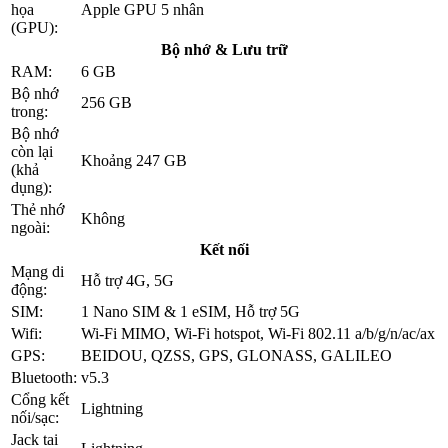
họa
Apple GPU 5 nhân
(GPU):
Bộ nhớ & Lưu trữ
RAM:
6 GB
Bộ nhớ
256 GB
trong:
Bộ nhớ
còn lại
Khoảng 247 GB
(khả
dụng):
Thẻ nhớ
Không
ngoài:
Kết nối
Mạng di
Hỗ trợ 4G, 5G
động:
SIM:
1 Nano SIM & 1 eSIM, Hỗ trợ 5G
Wifi:
Wi-Fi MIMO, Wi-Fi hotspot, Wi-Fi 802.11 a/b/g/n/ac/ax
GPS:
BEIDOU, QZSS, GPS, GLONASS, GALILEO
Bluetooth:
v5.3
Cổng kết
Lightning
nối/sạc:
Jack tai