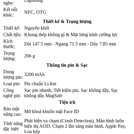
Lightning
nghe:
Kết nối
NFC, OTG
khác:
Thiết kế & Trọng lượng
Thiết kế:
Nguyên khối
Chất liệu:
Khung thép không gỉ & Mặt lưng kính cường lực
Kích
Dài 147.5 mm - Ngang 71.5 mm - Dày 7.85 mm
thước:
Trọng
206 g
lượng:
Thông tin pin & Sạc
Dung
3200
mAh
lượng pin:
Loại pin:
Pin chuẩn Li-Ion
Công
Sạc pin nhanh, Tiết kiệm pin, Sạc không dây, Sạc
nghệ pin:
không dây MagSafe
Tiện ích
Bảo mật
Mở khoá khuôn mặt Face ID
nâng cao:
Phát hiện va chạm (Crash Detection), Màn hình luôn
Tính năng
hiển thị AOD, Chạm 2 lần sáng màn hình, Apple Pay,
đặc biệt:
Loa kép