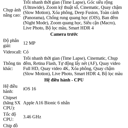
Trôi nhanh thời gian (Time Lapse), Góc siêu rộng
(Ultrawide), Zoom kỹ thuật số, Cinematic, Quay chậm
Chụp ảnh
(Slow Motion), Xóa phông, Deep Fusion, Toàn cảnh
nâng cao:
(Panorama), Chống rung quang học (OIS), Ban đêm
(Night Mode), Zoom quang học, Siêu cận (Macro),
Live Photo, Bộ lọc màu, Smart HDR 4
Camera trước
Độ phân
12 MP
giải:
Videocall:
Có
Trôi nhanh thời gian (Time Lapse), Cinematic, Chụp
Thông tin
đêm, Retina Flash, Tự động lấy nét (AF), Quay video
khác:
Full HD, Quay video 4K, Xóa phông, Quay chậm
(Slow Motion), Live Photo, Smart HDR 4, Bộ lọc màu
Hệ điều hành - CPU
Hệ điều
iOS 16
hành:
Chipset
(hãng SX
Apple A16 Bionic 6 nhân
CPU):
Tốc độ
3.46 GHz
CPU:
Chip đồ