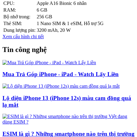
CPU:
Apple A16 Bionic 6 nhân
RAM:
6 GB
Bộ nhớ trong:
256 GB
Thẻ SIM:
1 Nano SIM & 1 eSIM, Hỗ trợ 5G
Dung lượng pin:
3200 mAh,
20 W
Xem cấu hình chi tiết
Tin công nghệ
Mua Trả Góp iPhone - iPad - Watch Lấy Liền
Lộ diện iPhone 13 (iPhone 12s) màu cam đồng quá
lạ mắt
ESIM là gì ? Những smartphone nào trên thị trường