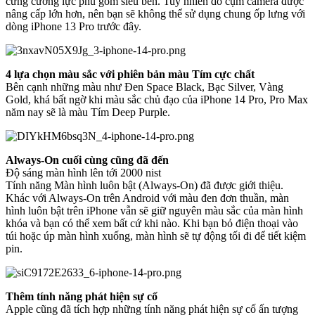
cứng cường lực phủ gốm siêu bền. Tuy nhiên do cụm camera được
nâng cấp lớn hơn, nên bạn sẽ không thể sử dụng chung ốp lưng với
dòng iPhone 13 Pro trước đây.
4 lựa chọn màu sắc với phiên bản màu Tím cực chất
Bên cạnh những màu như Đen Space Black, Bạc Silver, Vàng
Gold, khá bất ngờ khi màu sắc chủ đạo của iPhone 14 Pro, Pro Max
năm nay sẽ là màu Tím Deep Purple.
Always-On cuối cùng cũng đã đến
Độ sáng màn hình lên tới 2000 nist
Tính năng Màn hình luôn bật (Always-On) đã được giới thiệu.
Khác với Always-On trên Android với màu đen đơn thuần, màn
hình luôn bật trên iPhone vẫn sẽ giữ nguyên màu sắc của màn hình
khóa và bạn có thể xem bất cứ khi nào. Khi bạn bỏ điện thoại vào
túi hoặc úp màn hình xuống, màn hình sẽ tự động tối đi để tiết kiệm
pin.
Thêm tính năng phát hiện sự cố
Apple cũng đã tích hợp những tính năng phát hiện sự cố ấn tượng