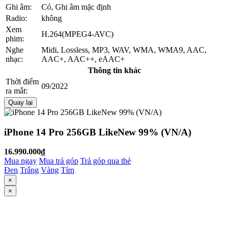
Ghi âm:
Có, Ghi âm mặc định
Radio:
không
Xem
H.264(MPEG4-AVC)
phim:
Nghe
Midi, Lossless, MP3, WAV, WMA, WMA9, AAC,
nhạc:
AAC+, AAC++, eAAC+
Thông tin khác
Thời điểm
09/2022
ra mắt:
Quay lại
iPhone 14 Pro 256GB LikeNew 99% (VN/A)
16.990.000₫
Mua ngay
Mua trả góp
Trả góp qua thẻ
Đen
Trắng
Vàng
Tím
×
×