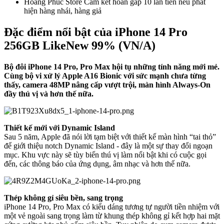
Hoàng Phúc Store Cam kết hoàn gấp 10 lần tiền nếu phát
hiện hàng nhái, hàng giả
Đặc điểm nổi bật của iPhone 14 Pro
256GB LikeNew 99% (VN/A)
Bộ đôi iPhone 14 Pro, Pro Max hội tụ những tính năng mới mẻ.
Cùng bộ vi xử lý Apple A16 Bionic với sức mạnh chưa từng
thấy, camera 48MP nâng cấp vượt trội, màn hình Always-On
đầy thú vị và hơn thế nữa.
Thiết kế mới với Dynamic Island
Sau 5 năm, Apple đã nói lời tạm biệt với thiết kế màn hình “tai thỏ”
để giới thiệu notch Dynamic Island - đây là một sự thay đổi ngoạn
mục. Khu vực này sẽ tùy biến thú vị làm nổi bật khi có cuộc gọi
đến, các thông báo của ứng dụng, âm nhạc và hơn thế nữa.
Thép không gỉ siêu bền, sang trọng
iPhone 14 Pro, Pro Max có kiểu dáng tương tự người tiền nhiệm với
một vẻ ngoài sang trọng làm từ khung thép không gỉ kết hợp hai mặt