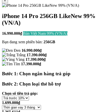
×
iPhone 14 Pro 256GB LikeNew 99%
(VN/A)
16.990.000
₫
Bản Việt Nam 99% (VN/A)
Bạn đang xem phiên bản:
256GB
Đen
16.990.000₫
Trắng
17.390.000₫
Vàng
17.390.000₫
Tím
17.390.000₫
Bước 1: Chọn ngân hàng trả góp
Bước 2: Chọn loại thẻ hỗ trợ
Chọn số tiền trả góp:
1.699.000₫
5.365.611₫