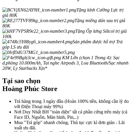
Tặng kính Cường Lực trị
giá 80K
Tặng miếng dán sau trị giá
80K
Tặng Ốp lưng Silicol trị giá
100k
Sản phẩm được hỗ trợ Trả
góp LS ưu đãi
KM Lớn (chọn 1 Trong 4): Sạc
d.phòng 10.000mAh, Tai nghe Airpods 3, Loa Bluetooth/Sạc nhanh
20W, Ly Starbucks Xịn*
Tại sao chọn
Hoàng Phúc Store
Trả hàng trong 3 ngày đầu (Hoàn 100% tiền, không cần lý do
với Điện Thoại máy 99%)
Nơi Duy Nhất BH "toàn diện" tất cả phần cứng trên máy (cả
Face ID, Nguồn, Màn hình, Pin,..)
Mua "Trả góp" nhanh chóng, Thủ tục cực kì đơn giản - Lãi
xuất ưu đãi.