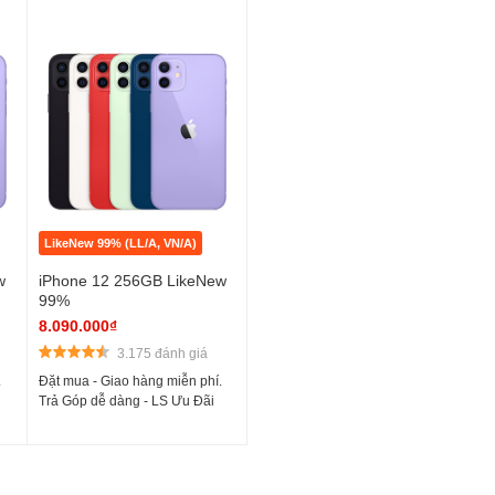
LikeNew 99% (LL/A, VN/A)
w
iPhone 12 256GB LikeNew
99%
8.090.000₫
3.175 đánh giá
.
Đặt mua - Giao hàng miễn phí.
Trả Góp dễ dàng - LS Ưu Đãi