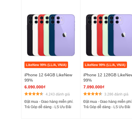
LikeNew 99% (LL/A, VN/A)
LikeNew 99% (LL/A, VN/A)
iPhone 12 64GB LikeNew
iPhone 12 128GB LikeNe
99%
99%
6.090.000₫
7.090.000₫
4.243 đánh giá
3.286 đánh giá
Đặt mua - Giao hàng miễn phí.
Đặt mua - Giao hàng miễn phí
Trả Góp dễ dàng - LS Ưu Đãi
Trả Góp dễ dàng - LS Ưu Đãi