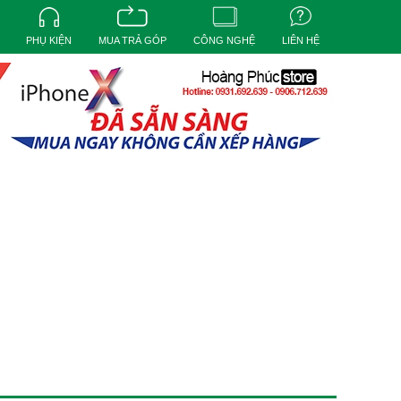
PHỤ KIỆN
MUA TRẢ GÓP
CÔNG NGHỆ
LIÊN HỆ