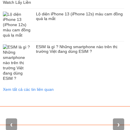
Lộ diện iPhone 13 (iPhone 12s) màu cam đồng
quá lạ mắt
ESIM là gì ? Những smartphone nào trên thị
trường Việt đang dùng ESIM ?
4 lựa chọn màu sắc với phiên bản màu Tím cực chất
Bên cạnh những màu như Đen Space Black, Bạc Silver, Vàng Gold,
khá bất ngờ khi màu sắc chủ đạo của iPhone 14 Pro, Pro Max năm
nay sẽ là màu Tím Deep Purple.
Xem tất cả các tin liên quan
‹
›