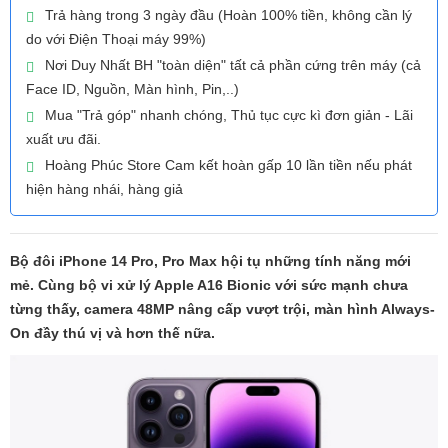
Trả hàng trong 3 ngày đầu (Hoàn 100% tiền, không cần lý
do với Điện Thoại máy 99%)
Nơi Duy Nhất BH "toàn diện" tất cả phần cứng trên máy (cả
Face ID, Nguồn, Màn hình, Pin,..)
Mua "Trả góp" nhanh chóng, Thủ tục cực kì đơn giản - Lãi
xuất ưu đãi.
Hoàng Phúc Store Cam kết hoàn gấp 10 lần tiền nếu phát
hiện hàng nhái, hàng giả
Bộ đôi iPhone 14 Pro, Pro Max hội tụ những tính năng mới
mẻ. Cùng bộ vi xử lý Apple A16 Bionic với sức mạnh chưa
từng thấy, camera 48MP nâng cấp vượt trội, màn hình Always-
On đầy thú vị và hơn thế nữa.