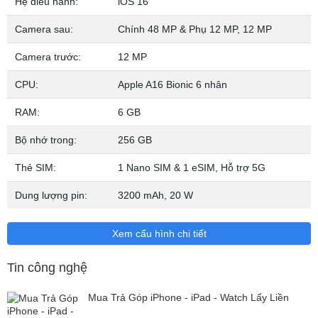
Hệ điều hành:
iOS 16
Camera sau:
Chính 48 MP & Phụ 12 MP, 12 MP
Camera trước:
12 MP
CPU:
Apple A16 Bionic 6 nhân
RAM:
6 GB
Thép không gỉ siêu bền, sang trọng
iPhone 14 Pro, Pro Max có kiểu dáng tương tự người tiền nhiệm
Bộ nhớ trong:
256 GB
với một vẻ ngoài sang trọng làm từ khung thép không gỉ kết hợp
Thẻ SIM:
1 Nano SIM & 1 eSIM, Hỗ trợ 5G
hai mặt cứng cường lực phủ gốm siêu bền. Tuy nhiên do cụm
camera được nâng cấp lớn hơn, nên bạn sẽ không thể sử dụng
Dung lượng pin:
3200 mAh,
20 W
chung ốp lưng với dòng iPhone 13 Pro trước đây.
Xem cấu hình chi tiết
Tin công nghệ
Mua Trả Góp iPhone - iPad - Watch Lấy Liền