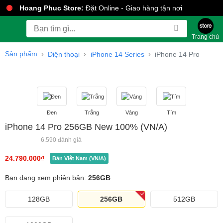
Hoang Phuc Store:
Đặt Online - Giao hàng tận nơi
Trang chủ
Sản phẩm
Điện thoại
iPhone 14 Series
iPhone 14 Pro
Đen
Trắng
Vàng
Tím
iPhone 14 Pro 256GB New 100% (VN/A)
6.590 đánh giá
24.790.000
₫
Bản Việt Nam (VN/A)
Bạn đang xem phiên bản:
256GB
128GB
256GB
512GB