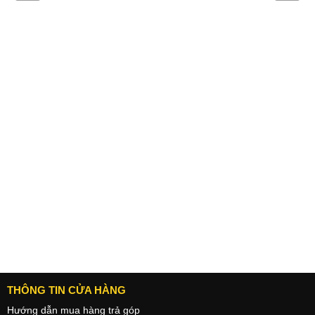
Always-On cuối cùng cũng đã đến
Độ sáng màn hình lên tới 2000 nist
Tính năng Màn hình luôn bật (Always-On) đã được giới thiệu. Khác
với Always-On trên Android với màu đen đơn thuần, màn hình luôn
bật trên iPhone vẫn sẽ giữ nguyên màu sắc của màn hình khóa và
bạn có thể xem bất cứ khi nào. Khi bạn bỏ điện thoại vào túi hoặc
úp màn hình xuống, màn hình sẽ tự động tối đi để tiết kiệm pin.
THÔNG TIN CỬA HÀNG
Hướng dẫn mua hàng trả góp