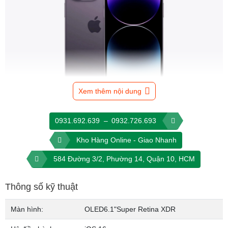
Xem thêm nội dung
Thiết kế mới với Dynamic Island
0931.692.639
–
0932.726.693
Sau 5 năm, Apple đã nói lời tạm biệt với thiết kế màn hình “tai thỏ”
Kho Hàng Online - Giao Nhanh
để giới thiệu notch Dynamic Island - đây là một sự thay đổi ngoạn
mục. Khu vực này sẽ tùy biến thú vị làm nổi bật khi có cuộc gọi
584 Đường 3/2, Phường 14, Quận 10, HCM
đến, các thông báo của ứng dụng, âm nhạc và hơn thế nữa.
Thông số kỹ thuật
Màn hình:
OLED
6.1"
Super Retina XDR