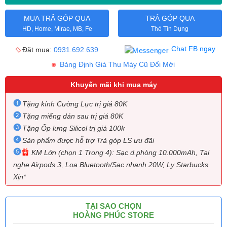
MUA TRẢ GÓP QUA
TRẢ GÓP QUA
HD, Home, Mirae, MB, Fe
Thẻ Tín Dụng
Chat FB ngay
Đặt mua:
0931.692.639
Bảng Định Giá Thu Máy Cũ Đổi Mới
Khuyến mãi khi mua máy
Tặng kính Cường Lực trị giá 80K
Tặng miếng dán sau trị giá 80K
Tặng Ốp lưng Silicol trị giá 100k
Sản phẩm được hỗ trợ Trả góp LS ưu đãi
KM Lớn (chọn 1 Trong 4): Sạc d.phòng 10.000mAh, Tai
nghe Airpods 3, Loa Bluetooth/Sạc nhanh 20W, Ly Starbucks
Xịn*
TẠI SAO CHỌN
HOÀNG PHÚC STORE