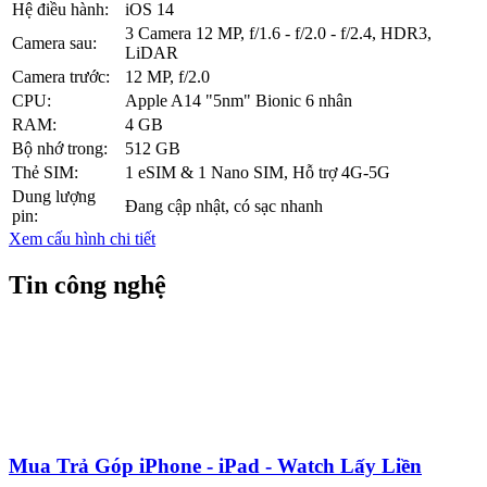
Hệ điều hành:
iOS 14
3 Camera 12 MP, f/1.6 - f/2.0 - f/2.4, HDR3,
Camera sau:
LiDAR
Camera trước:
12 MP, f/2.0
CPU:
Apple A14 "5nm" Bionic 6 nhân
RAM:
4 GB
Bộ nhớ trong:
512 GB
Thẻ SIM:
1 eSIM & 1 Nano SIM, Hỗ trợ 4G-5G
Dung lượng
Đang cập nhật, có sạc nhanh
pin:
Xem cấu hình chi tiết
Tin công nghệ
Mua Trả Góp iPhone - iPad - Watch Lấy Liền