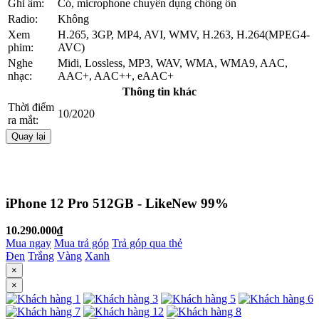
Ghi âm:
Có, microphone chuyên dụng chống ồn
Radio:
Không
Xem
H.265, 3GP, MP4, AVI, WMV, H.263, H.264(MPEG4-
phim:
AVC)
Nghe
Midi, Lossless, MP3, WAV, WMA, WMA9, AAC,
nhạc:
AAC+, AAC++, eAAC+
Thông tin khác
Thời điểm
10/2020
ra mắt:
Quay lại
iPhone 12 Pro 512GB - LikeNew 99%
10.290.000₫
Mua ngay
Mua trả góp
Trả góp qua thẻ
Đen
Trắng
Vàng
Xanh
×
×