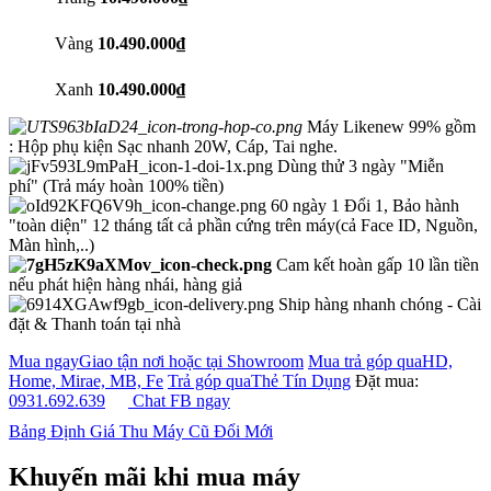
Vàng
10.490.000₫
Xanh
10.490.000₫
Máy Likenew 99% gồm
: Hộp phụ kiện Sạc nhanh 20W, Cáp, Tai nghe.
Dùng thử 3 ngày "Miễn
phí"
(Trả máy hoàn 100% tiền)
60 ngày 1 Đổi 1, Bảo hành
"toàn diện" 12 tháng tất cả phần cứng trên máy(cả Face ID, Nguồn,
Màn hình,..)
Cam kết hoàn gấp 10 lần tiền
nếu phát hiện hàng nhái, hàng giả
Ship hàng nhanh chóng - Cài
đặt & Thanh toán tại nhà
Mua ngay
Giao tận nơi hoặc tại Showroom
Mua trả góp qua
HD,
Home, Mirae, MB, Fe
Trả góp qua
Thẻ Tín Dụng
Đặt mua:
0931.692.639
Chat FB ngay
Bảng Định Giá Thu Máy Cũ Đổi Mới
Khuyến mãi khi mua máy