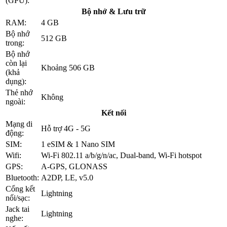
(GPU):
Bộ nhớ & Lưu trữ
RAM:
4 GB
Bộ nhớ
512 GB
trong:
Bộ nhớ
còn lại
Khoảng 506 GB
(khả
dụng):
Thẻ nhớ
Không
ngoài:
Kết nối
Mạng di
Hỗ trợ 4G - 5G
động:
SIM:
1 eSIM & 1 Nano SIM
Wifi:
Wi-Fi 802.11 a/b/g/n/ac, Dual-band, Wi-Fi hotspot
GPS:
A-GPS, GLONASS
Bluetooth:
A2DP, LE, v5.0
Cổng kết
Lightning
nối/sạc:
Jack tai
Lightning
nghe: