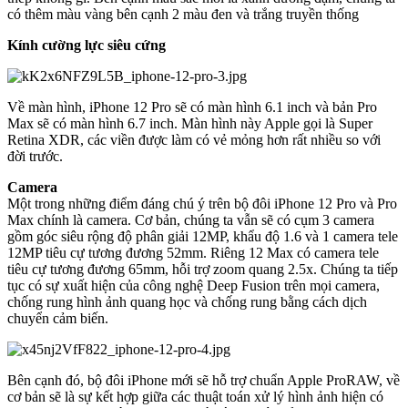
có thêm màu vàng bên cạnh 2 màu đen và trắng truyền thống
Kính cường lực siêu cứng
Về màn hình, iPhone 12 Pro sẽ có màn hình 6.1 inch và bản Pro
Max sẽ có màn hình 6.7 inch. Màn hình này Apple gọi là Super
Retina XDR, các viền được làm có vẻ mỏng hơn rất nhiều so với
đời trước.
Camera
Một trong những điểm đáng chú ý trên bộ đôi iPhone 12 Pro và Pro
Max chính là camera. Cơ bản, chúng ta vẫn sẽ có cụm 3 camera
gồm góc siêu rộng độ phân giải 12MP, khẩu độ 1.6 và 1 camera tele
12MP tiêu cự tương đương 52mm. Riêng 12 Max có camera tele
tiêu cự tương đương 65mm, hỗi trợ zoom quang 2.5x. Chúng ta tiếp
tục có sự xuất hiện của công nghệ Deep Fusion trên mọi camera,
chống rung hình ảnh quang học và chống rung bằng cách dịch
chuyển cảm biến.
Bên cạnh đó, bộ đôi iPhone mới sẽ hỗ trợ chuẩn Apple ProRAW, về
cơ bản sẽ là sự kết hợp giữa các thuật toán xử lý hình ảnh hiện có