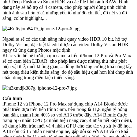
như Deep Fusion và SmartHDR và các file hình ảnh RAW. Định
dạng này sẽ hỗ trợ cả 4 camera, cho phép người dùng tinh chỉnh
hình ảnh sâu hơn ở cả những yếu tố như độ chi tiết, độ nét và độ
sáng, color highlight,...
Ngoài ra sẽ có các tính năng như quay video HDR 10 bit, hỗ trợ
Dolby Vision, đặc biệt là edit được các video Dolby Vision HDR
ngay từ ứng dụng Photos mặc định.
Khác với thế hệ trước, cụm camera trên iPhone 12 Pro và Pro Max
sẽ có cảm biến LIDAR, cho phép làm được những thứ như phát
hiện vật thể, quét không gian,... đồng thời tăng cường khả năng lấy
nét trong điều kiện thiếu sáng, đo độ sâu hiệu quả hơn khi chụp ảnh
chân dung trong điều kiện thiếu sáng.
Cấu hình
iPhone 12 và iPhone 12 Pro Max sử dụng chip A14 Bionic được
phát triển dựa trên tiến trình 5nm, bên trong là 11,8 ngàn tỷ bóng
bán dẫn, mạnh hơn 40% so với A13 trước đây. A14 Bionic được
trang bị 6 nhân CPU (2 nhân hiệu năng cao, 4 nhân tiết kiệm điện),
sử dụng kiến trúc mới và 4 nhân GPU cho các tác vụ xử lý đồ họa.
A14 còn có 15 nhân neural engine, gấp đôi so với A13 và có khả
năng thực hiện 11 ngàn tỷ phép tính mỗi giây. Với sức mạnh phần