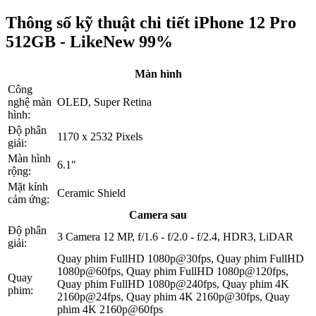
Thông số kỹ thuật chi tiết iPhone 12 Pro
512GB - LikeNew 99%
Màn hình
Công
nghệ màn
OLED, Super Retina
hình:
Độ phân
1170 x 2532 Pixels
giải:
Màn hình
6.1"
rộng:
Mặt kính
Ceramic Shield
cảm ứng:
Camera sau
Độ phân
3 Camera 12 MP, f/1.6 - f/2.0 - f/2.4, HDR3, LiDAR
giải:
Quay phim FullHD 1080p@30fps, Quay phim FullHD
1080p@60fps, Quay phim FullHD 1080p@120fps,
Quay
Quay phim FullHD 1080p@240fps, Quay phim 4K
phim:
2160p@24fps, Quay phim 4K 2160p@30fps, Quay
phim 4K 2160p@60fps