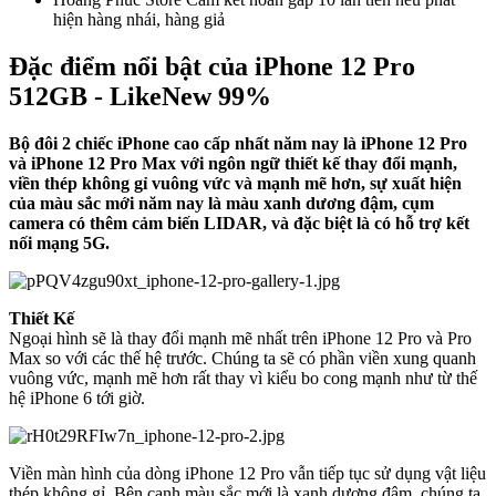
hiện hàng nhái, hàng giả
Đặc điểm nổi bật của iPhone 12 Pro
512GB - LikeNew 99%
Bộ đôi 2 chiếc iPhone cao cấp nhất năm nay là iPhone 12 Pro
và iPhone 12 Pro Max với ngôn ngữ thiết kế thay đổi mạnh,
viền thép không gỉ vuông vức và mạnh mẽ hơn, sự xuất hiện
của màu sắc mới năm nay là màu xanh dương đậm, cụm
camera có thêm cảm biến LIDAR, và đặc biệt là có hỗ trợ kết
nối mạng 5G.
Thiết Kế
Ngoại hình sẽ là thay đổi mạnh mẽ nhất trên iPhone 12 Pro và Pro
Max so với các thế hệ trước. Chúng ta sẽ có phần viền xung quanh
vuông vức, mạnh mẽ hơn rất thay vì kiểu bo cong mạnh như từ thế
hệ iPhone 6 tới giờ.
Viền màn hình của dòng iPhone 12 Pro vẫn tiếp tục sử dụng vật liệu
thép không gỉ. Bên cạnh màu sắc mới là xanh dương đậm, chúng ta