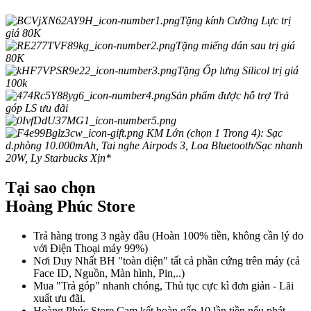
Tặng kính Cường Lực trị
giá 80K
Tặng miếng dán sau trị giá
80K
Tặng Ốp lưng Silicol trị giá
100k
Sản phẩm được hỗ trợ Trả
góp LS ưu đãi
KM Lớn (chọn 1 Trong 4): Sạc
d.phòng 10.000mAh, Tai nghe Airpods 3, Loa Bluetooth/Sạc nhanh
20W, Ly Starbucks Xịn*
Tại sao chọn
Hoàng Phúc Store
Trả hàng trong 3 ngày đầu (Hoàn 100% tiền, không cần lý do
với Điện Thoại máy 99%)
Nơi Duy Nhất BH "toàn diện" tất cả phần cứng trên máy (cả
Face ID, Nguồn, Màn hình, Pin,..)
Mua "Trả góp" nhanh chóng, Thủ tục cực kì đơn giản - Lãi
xuất ưu đãi.
Hoàng Phúc Store Cam kết hoàn gấp 10 lần tiền nếu phát