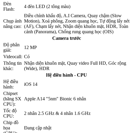
Đèn
4 đèn LED (2 tông màu)
Flash:
Điều chỉnh khẩu độ, A.I Camera, Quay chậm (Slow
Chụp ảnh
Motion), Xoá phông, Zoom quang học, Tự động lấy nét
nâng cao:
(AF), Chạm lấy nét, Nhận diện khuôn mặt, HDR, Toàn
cảnh (Panorama), Chống rung quang học (OIS)
Camera trước
Độ phân
12 MP
giải:
Videocall:
Có
Thông tin
Nhận diện khuôn mặt, Quay video Full HD, Góc rộng
khác:
(Wide), HDR
Hệ điều hành - CPU
Hệ điều
iOS 14
hành:
Chipset
(hãng SX
Apple A14 "5nm" Bionic 6 nhân
CPU):
Tốc độ
2 nhân 2.5 GHz & 4 nhân 1.6 GHz
CPU:
Chip đồ
họa
Đang cập nhật