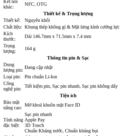
Kết nối
NFC, OTG
khác:
Thiết kế & Trọng lượng
Thiết kế:
Nguyên khối
Chất liệu:
Khung thép không gỉ & Mặt lưng kính cường lực
Kích
Dài 146.7mm x 71.5mm x 7.4 mm
thước:
Trọng
164 g
lượng:
Thông tin pin & Sạc
Dung
Đang cập nhật
lượng pin:
Loại pin:
Pin chuẩn Li-Ion
Công
Tiết kiệm pin, Sạc pin nhanh, Sạc pin không dây
nghệ pin:
Tiện ích
Bảo mật
Mở khoá khuôn mặt Face ID
nâng cao:
Sạc pin nhanh
Tính năng
Apple Pay
đặc biệt:
3D Touch
Chuẩn Kháng nước, Chuẩn kháng bụi