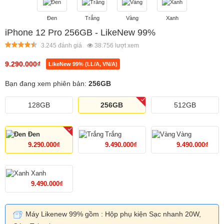
Đen
Trắng
Vàng
Xanh
iPhone 12 Pro 256GB - LikeNew 99%
3.245 đánh giá
38.756
lượt xem
9.290.000
₫
LikeNew 99% (LL/A, VN/A)
Bạn đang xem phiên bản:
256GB
128GB
256GB
512GB
Đen
Trắng
Vàng
9.290.000₫
9.490.000₫
9.490.000₫
Xanh
9.490.000₫
Máy Likenew 99% gồm : Hộp phụ kiện Sạc nhanh 20W,