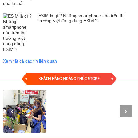
ESIM là gì ? Những smartphone nào trên thị
trường Việt đang dùng ESIM ?
Bên cạnh đó, bộ đôi iPhone mới sẽ hỗ trợ chuẩn Apple ProRAW, về
cơ bản sẽ là sự kết hợp giữa các thuật toán xử lý hình ảnh hiện có
Xem tất cả các tin liên quan
như Deep Fusion và SmartHDR và các file hình ảnh RAW. Định
dạng này sẽ hỗ trợ cả 4 camera, cho phép người dùng tinh chỉnh
hình ảnh sâu hơn ở cả những yếu tố như độ chi tiết, độ nét và độ
sáng, color highlight,...
‹
›