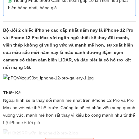
Hoàng Phúc Store Cam kết hoàn gấp 10 lần tiền nếu phát
hiện hàng nhái, hàng giả
Bộ đôi 2 chiếc iPhone cao cấp nhất năm nay là iPhone 12 Pro
và iPhone 12 Pro Max với ngôn ngữ thiết kế thay đổi mạnh,
viền thép không gỉ vuông vức và mạnh mẽ hơn, sự xuất hiện
của màu sắc mới năm nay là màu xanh dương đậm, cụm
camera có thêm cảm biến LIDAR, và đặc biệt là có hỗ trợ kết
nối mạng 5G.
Thiết Kế
Ngoại hình sẽ là thay đổi mạnh mẽ nhất trên iPhone 12 Pro và Pro
Max so với các thế hệ trước. Chúng ta sẽ có phần viền xung quanh
vuông vức, mạnh mẽ hơn rất thay vì kiểu bo cong mạnh như từ thế
hệ iPhone 6 tới giờ.