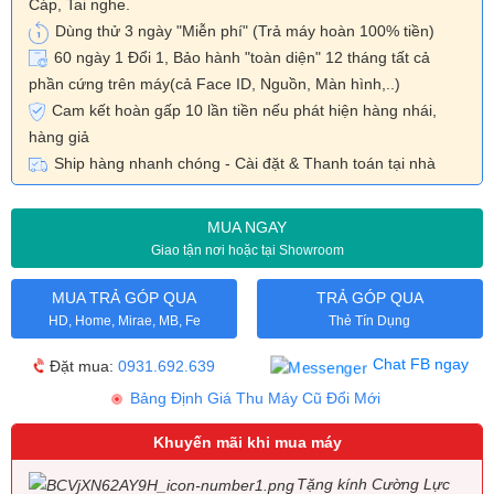
Cáp, Tai nghe.
Dùng thử 3 ngày "Miễn phí"
(Trả máy hoàn 100% tiền)
60 ngày 1 Đổi 1, Bảo hành "toàn diện" 12 tháng tất cả
phần cứng trên máy(cả Face ID, Nguồn, Màn hình,..)
Cam kết hoàn gấp 10 lần tiền nếu phát hiện hàng nhái,
hàng giả
Ship hàng nhanh chóng - Cài đặt & Thanh toán tại nhà
MUA NGAY
Giao tận nơi hoặc tại Showroom
MUA TRẢ GÓP QUA
TRẢ GÓP QUA
HD, Home, Mirae, MB, Fe
Thẻ Tín Dụng
Chat FB ngay
Đặt mua:
0931.692.639
Bảng Định Giá Thu Máy Cũ Đổi Mới
Khuyến mãi khi mua máy
Tặng kính Cường Lực