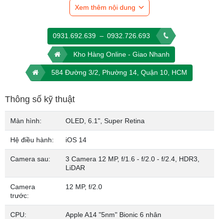
Xem thêm nội dung
Viền màn hình của dòng iPhone 12 Pro vẫn tiếp tục sử dụng vật
liệu thép không gỉ. Bên cạnh màu sắc mới là xanh dương đậm,
0931.692.639
–
0932.726.693
chúng ta có thêm màu vàng bên cạnh 2 màu đen và trắng truyền
thống
Kho Hàng Online - Giao Nhanh
Kính cường lực siêu cứng
584 Đường 3/2, Phường 14, Quận 10, HCM
Thông số kỹ thuật
Màn hình:
OLED, 6.1", Super Retina
Hệ điều hành:
iOS 14
Camera sau:
3 Camera 12 MP, f/1.6 - f/2.0 - f/2.4, HDR3,
LiDAR
Camera
12 MP, f/2.0
trước:
CPU:
Apple A14 "5nm" Bionic 6 nhân