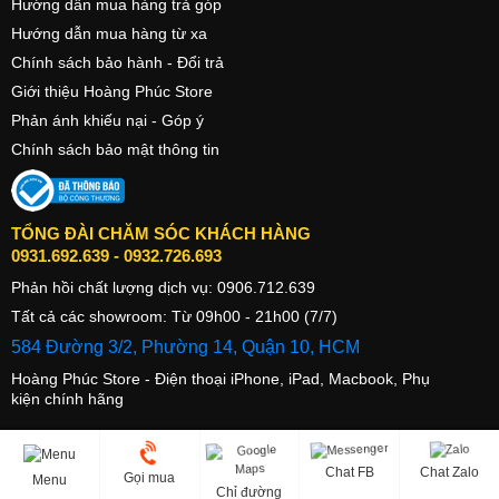
Hướng dẫn mua hàng trả góp
iPhone 12 và iPhone 12 Pro Max sử dụng chip A14 Bionic được
Hướng dẫn mua hàng từ xa
phát triển dựa trên tiến trình 5nm, bên trong là 11,8 ngàn tỷ bóng
Chính sách bảo hành - Đổi trả
bán dẫn, mạnh hơn 40% so với A13 trước đây. A14 Bionic được
Giới thiệu Hoàng Phúc Store
trang bị 6 nhân CPU (2 nhân hiệu năng cao, 4 nhân tiết kiệm điện),
sử dụng kiến trúc mới và 4 nhân GPU cho các tác vụ xử lý đồ họa.
Phản ánh khiếu nại - Góp ý
A14 còn có 15 nhân neural engine, gấp đôi so với A13 và có khả
Chính sách bảo mật thông tin
năng thực hiện 11 ngàn tỷ phép tính mỗi giây. Với sức mạnh phần
cứng khủng khiếp như vậy, Apple nói đây là con chip mạnh nhất
trong thế giới smartphone, tối ưu cho khả năng chơi game chất
TỔNG ĐÀI CHĂM SÓC KHÁCH HÀNG
lượng console. Để demo khả năng xử lý, Apple còn giới thiệu cả
0931.692.639
-
0932.726.693
game Liên minh huyền thoại League of Legends: Wild Rift phiên
Phản hồi chất lượng dịch vụ:
0906.712.639
bản trên iOS.
Tất cả các showroom: Từ 09h00 - 21h00 (7/7)
584 Đường 3/2, Phường 14, Quận 10, HCM
Hoàng Phúc Store - Điện thoại iPhone, iPad, Macbook, Phụ
kiện chính hãng
Chat FB
Chat Zalo
Gọi mua
Menu
Chỉ đường