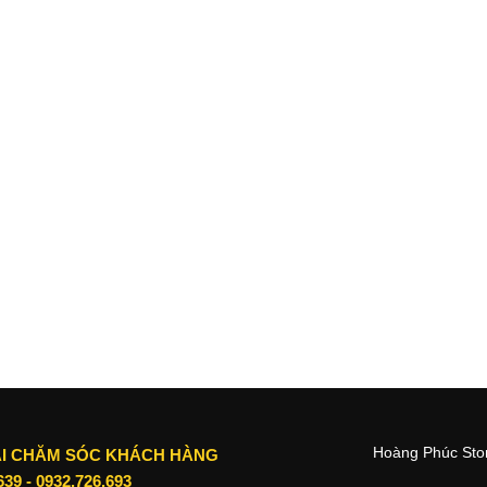
hơn, sử dụng mặt lưng gia cố bằng kính với độ bền cao, các
m nắm.
Hoàng Phúc Stor
I CHĂM SÓC KHÁCH HÀNG
639
-
0932.726.693