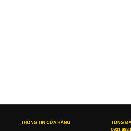
Về thiết kế :
iPhone 15 Plus có phong cách mới và tinh tế 
cạnh bên của máy bo tròn đem lại cảm giác dễ chịu khi cầ
THÔNG TIN CỬA HÀNG
TỔNG ĐÀ
0931.692.