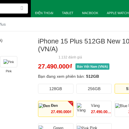
ĐIỆN THOẠI
TABLET
MACBOOK
APPLE WATCH
lus
iPhone 15 Plus 512GB New 1
(VN/A)
1.132 đánh giá
27.490.000
₫
Bản Việt Nam (VN/A)
Pink
Bạn đang xem phiên bản:
512GB
128GB
256GB
5
Đen
Vàng
27.490.000₫
27.490.000₫
Green
Pink