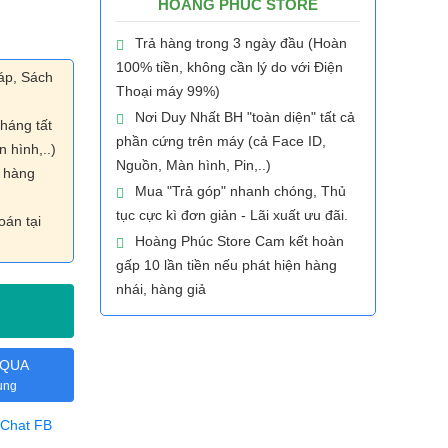
HOÀNG PHÚC STORE
Trả hàng trong 3 ngày đầu (Hoàn
100% tiền, không cần lý do với Điện
áp, Sách
Thoại máy 99%)
Nơi Duy Nhất BH "toàn diện" tất cả
háng tất
phần cứng trên máy (cả Face ID,
 hình,..)
Nguồn, Màn hình, Pin,..)
n hàng
Mua "Trả góp" nhanh chóng, Thủ
tục cực kì đơn giản - Lãi xuất ưu đãi.
oán tại
Hoàng Phúc Store Cam kết hoàn
gấp 10 lần tiền nếu phát hiện hàng
nhái, hàng giả
 QUA
ụng
Chat FB