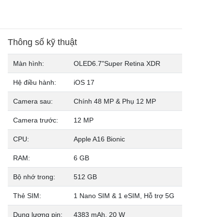
Thông số kỹ thuật
Màn hình:
OLED
6.7"
Super Retina XDR
Hệ điều hành:
iOS 17
Camera sau:
Chính 48 MP & Phụ 12 MP
Camera trước:
12 MP
CPU:
Apple A16 Bionic
RAM:
6 GB
Bộ nhớ trong:
512 GB
Thẻ SIM:
1 Nano SIM & 1 eSIM, Hỗ trợ 5G
Dung lượng pin:
4383 mAh,
20 W