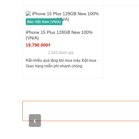
Bản Việt Nam (VN/A)
iPhone 15 Plus 128GB New 100%
(VN/A)
19.790.000₫
2.343 đánh giá
Rất nhiều quà tặng khi mua máy. Đặt mua -
Giao hàng miễn phí nhanh chóng.
Về camera :
iPhone 15 Plus sở hữu camera tân tiến với c
Pixels 100% để bắt nét nhanh hơn. Hai camera còn lại là 
12MP hỗ trợ thu phóng.
‹