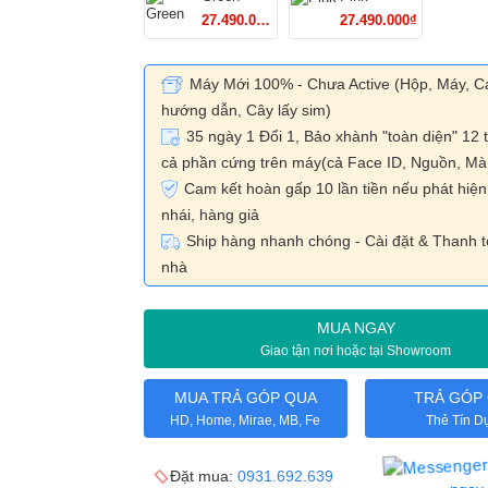
27.490.000₫
27.490.000₫
Máy Mới 100% - Chưa Active (Hộp, Máy, C
hướng dẫn, Cây lấy sim)
35 ngày 1 Đổi 1, Bảo xhành "toàn diện" 12 t
cả phần cứng trên máy(cả Face ID, Nguồn, Màn
Cam kết hoàn gấp 10 lần tiền nếu phát hiệ
nhái, hàng giả
Ship hàng nhanh chóng - Cài đặt & Thanh t
nhà
MUA NGAY
Giao tận nơi hoặc tại Showroom
MUA TRẢ GÓP QUA
TRẢ GÓP
HD, Home, Mirae, MB, Fe
Thẻ Tín D
Đặt mua:
0931.692.639