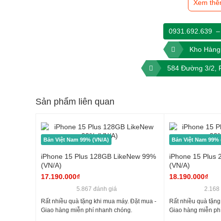
Xem thê
0931.692.639
–
Kho Hàng 
584 Đường 3/2,
Về màn hình :
Vẫn sử dụng màn hình 6.7 inch gọn gàng v
chuyển sang thiết kế Dynamic Island độc đáo. Độ sáng HDR 
Sản phẩm liên quan
biệt, độ sáng khi hiển thị ngoài trời sẽ đạt tới 2000 nits.
độ cứng vượt trội mọi dòng smartphone khác.
Bản Việt Nam 99% (VN/A)
Bản Việt Nam 99% 
iPhone 15 Plus 128GB LikeNew 99%
iPhone 15 Plus
(VN/A)
(VN/A)
17.190.000₫
18.190.000₫
5.867 đánh giá
2.168
Rất nhiều quà tặng khi mua máy. Đặt mua -
Rất nhiều quà tặng
Giao hàng miễn phí nhanh chóng.
Giao hàng miễn ph