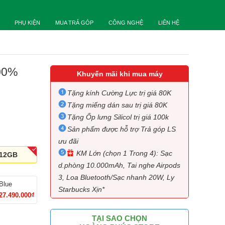
PHỤ KIỆN
MUA TRẢ GÓP
CÔNG NGHỆ
LIÊN HỆ
00%
Khuyến mãi khi mua máy
Tặng kính Cường Lực trị giá 80K
Tặng miếng dán sau trị giá 80K
Tặng Ốp lưng Silicol trị giá 100k
Sản phẩm được hỗ trợ Trả góp LS
ưu đãi
KM Lớn (chọn 1 Trong 4): Sạc
12GB
d.phòng 10.000mAh, Tai nghe Airpods
3, Loa Bluetooth/Sạc nhanh 20W, Ly
Blue
Starbucks Xịn*
27.490.000₫
TẠI SAO CHỌN