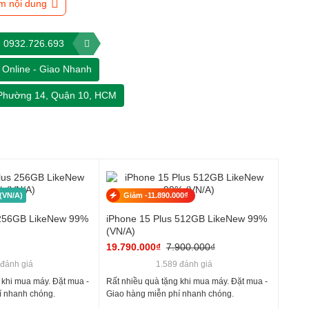
m nội dung
0932.726.693
Online - Giao Nhanh
 Phường 14, Quận 10, HCM
à công nghệ Super Retina XDR, nhưng iPhone 15 Plus
đã
lên đến 1600 nits giúp hiển thị hình ảnh và video rõ nét. Đặc
 Màn hình sản phẩm được bảo vệ bởi mặt kính Ceramic Shield với
Giảm -11.890.000₫
(VN/A)
 256GB LikeNew 99%
iPhone 15 Plus 512GB LikeNew 99%
(VN/A)
19.790.000₫
7.900.000₫
 đánh giá
1.589 đánh giá
 khi mua máy. Đặt mua -
Rất nhiều quà tặng khi mua máy. Đặt mua -
í nhanh chóng.
Giao hàng miễn phí nhanh chóng.