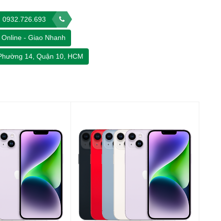
0932.726.693
Online - Giao Nhanh
 Phường 14, Quận 10, HCM
em đến cho người dùng một thiết bị có thiết kế lớn hơn, đem
ộng rãi.