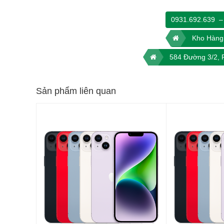
0931.692.639
–
Kho Hàng 
584 Đường 3/2,
Sản phẩm liên quan
Đây được xem là phiên bản phóng to của iPhone 14 nhằm đ
đến trải nghiệm giải trí tuyệt vời khi có không gian hiển thị r