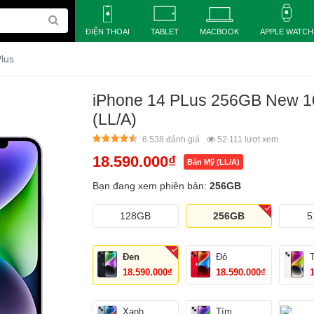
ĐIỆN THOẠI
TABLET
MACBOOK
APPLE WATCH
lus
iPhone 14 PLus 256GB New 
(LL/A)
6.538 đánh giá
52.111
lượt xem
18.590.000
₫
Bản Mỹ (LL/A)
Bạn đang xem phiên bản:
256GB
128GB
256GB
5
Đen
Đỏ
18.590.000₫
18.590.000₫
Xanh
Tím