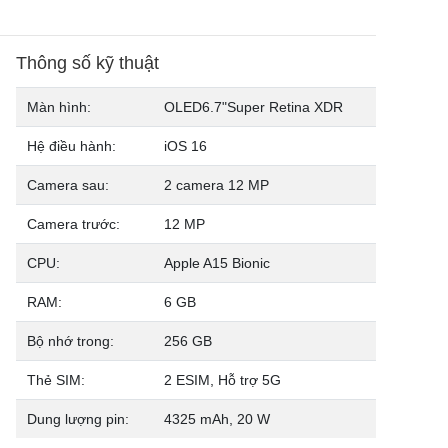
Thông số kỹ thuật
Màn hình:
OLED
6.7"
Super Retina XDR
Hệ điều hành:
iOS 16
Camera sau:
2 camera 12 MP
Camera trước:
12 MP
CPU:
Apple A15 Bionic
RAM:
6 GB
Bộ nhớ trong:
256 GB
Thẻ SIM:
2 ESIM, Hỗ trợ 5G
Dung lượng pin:
4325 mAh,
20 W