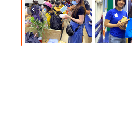
kế và chỉnh sửa ấn phẩm đồ họa trên điện thoại iPhone nhờ
‹