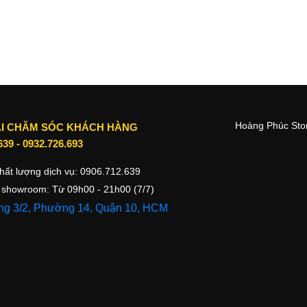
n bộ đôi camera sau 12 MP, mang lại chất lượng chụp ảnh ấn
 ảnh để có cho mình những bức ảnh nghệ thuật theo ý thích.
Hoàng Phúc Stor
I CHĂM SÓC KHÁCH HÀNG
639
-
0932.726.693
hất lượng dịch vụ:
0906.712.639
 showroom: Từ 09h00 - 21h00 (7/7)
g 3/2, Phường 14, Quận 10, HCM