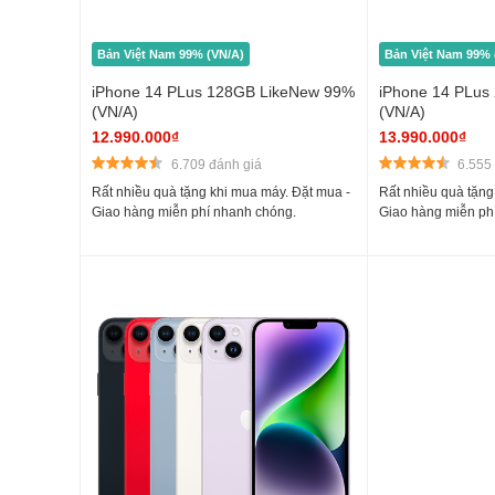
Bản Việt Nam 99% (VN/A)
Bản Việt Nam 99% 
iPhone 14 PLus 128GB LikeNew 99%
iPhone 14 PLus
(VN/A)
(VN/A)
12.990.000₫
13.990.000₫
6.709 đánh giá
6.555
Rất nhiều quà tặng khi mua máy. Đặt mua -
Rất nhiều quà tặng
Giao hàng miễn phí nhanh chóng.
Giao hàng miễn ph
Màn hình sắc nét, trọn vẹn giải trí
iPhone 14 Plus sử dụng tấm nền OLED có độ phân giải 1284
chính xác để bất kỳ thứ gì hiển thị trên màn hình đều trở n