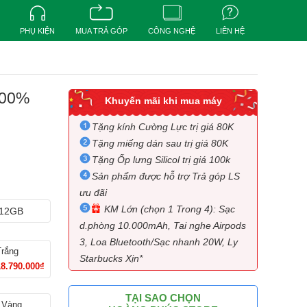
PHỤ KIỆN
MUA TRẢ GÓP
CÔNG NGHỆ
LIÊN HỆ
100%
Khuyến mãi khi mua máy
Tặng kính Cường Lực trị giá 80K
Tặng miếng dán sau trị giá 80K
Tặng Ốp lưng Silicol trị giá 100k
Sản phẩm được hỗ trợ Trả góp LS
ưu đãi
KM Lớn (chọn 1 Trong 4): Sạc
12GB
d.phòng 10.000mAh, Tai nghe Airpods
3, Loa Bluetooth/Sạc nhanh 20W, Ly
Trắng
Starbucks Xịn*
18.790.000₫
TẠI SAO CHỌN
Vàng