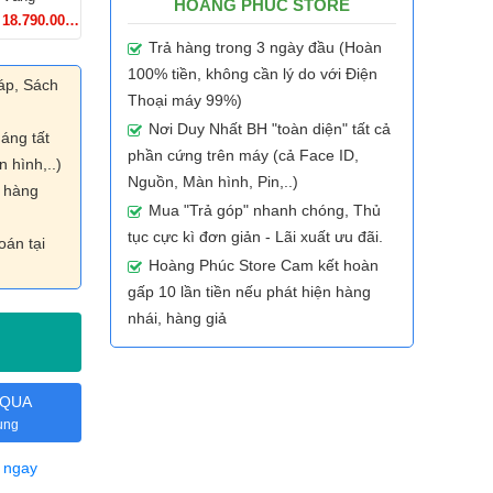
HOÀNG PHÚC STORE
18.790.000₫
Trả hàng trong 3 ngày đầu (Hoàn
100% tiền, không cần lý do với Điện
áp, Sách
Thoại máy 99%)
Nơi Duy Nhất BH "toàn diện" tất cả
áng tất
phần cứng trên máy (cả Face ID,
 hình,..)
Nguồn, Màn hình, Pin,..)
n hàng
Mua "Trả góp" nhanh chóng, Thủ
tục cực kì đơn giản - Lãi xuất ưu đãi.
oán tại
Hoàng Phúc Store Cam kết hoàn
gấp 10 lần tiền nếu phát hiện hàng
nhái, hàng giả
 QUA
ụng
 ngay