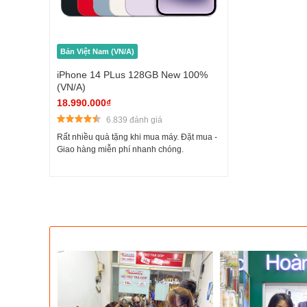
Bản Việt Nam (VN/A)
iPhone 14 PLus 128GB New 100%
(VN/A)
18.990.000₫
6.839 đánh giá
Rất nhiều quà tặng khi mua máy. Đặt mua -
Giao hàng miễn phí nhanh chóng.
Với màn hình siêu lớn lên đến 6.7 inch nên mọi chi tiết trê