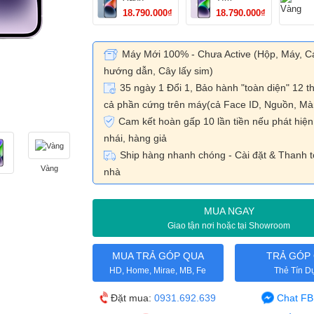
18.790.000₫
18.790.000₫
Máy Mới 100% - Chưa Active (Hộp, Máy, C
hướng dẫn, Cây lấy sim)
35 ngày 1 Đổi 1, Bảo hành "toàn diện" 12 th
cả phần cứng trên máy(cả Face ID, Nguồn, Màn
Cam kết hoàn gấp 10 lần tiền nếu phát hiệ
nhái, hàng giả
Ship hàng nhanh chóng - Cài đặt & Thanh t
Vàng
nhà
MUA NGAY
Giao tận nơi hoặc tại Showroom
MUA TRẢ GÓP QUA
TRẢ GÓP
HD, Home, Mirae, MB, Fe
Thẻ Tín D
Chat FB
Đặt mua:
0931.692.639