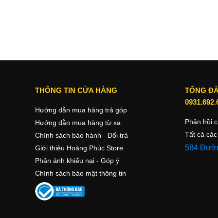
Camera chụp ảnh chuyên nghiệp
iPhone 14 Plus được nâng cấp khả năng xử lý hình ảnh trê
tượng giúp người dùng có thể thoải mái sáng tạo và nhiếp
THÔNG TIN CỬA HÀNG
TỔNG ĐÀ
0931.692.
Hướng dẫn mua hàng trả góp
Phản hồi c
Hướng dẫn mua hàng từ xa
Tất cả các
Chính sách bảo hành - Đổi trả
584 Đườn
Giới thiệu Hoàng Phúc Store
Phản ánh khiếu nại - Góp ý
Chính sách bảo mật thông tin