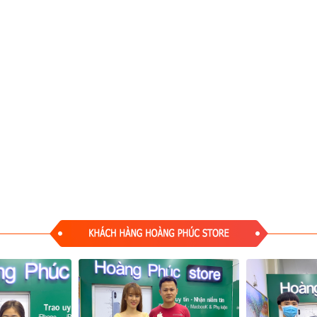
n màn ảnh đều được tái hiện to rõ, thích hợp cho những bạn thiết