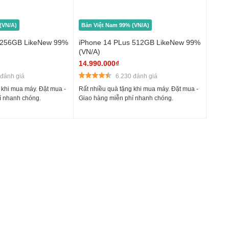
(VN/A)
Bản Việt Nam 99% (VN/A)
 256GB LikeNew 99%
iPhone 14 PLus 512GB LikeNew 99%
(VN/A)
14.990.000₫
 đánh giá
6.230 đánh giá
 khi mua máy. Đặt mua -
Rất nhiều quà tặng khi mua máy. Đặt mua -
í nhanh chóng.
Giao hàng miễn phí nhanh chóng.
 x 2778 Pixels cho chất lượng hình ảnh cao, màu sắc hiển thị
ên sinh động, tự nhiên và sắc nét.