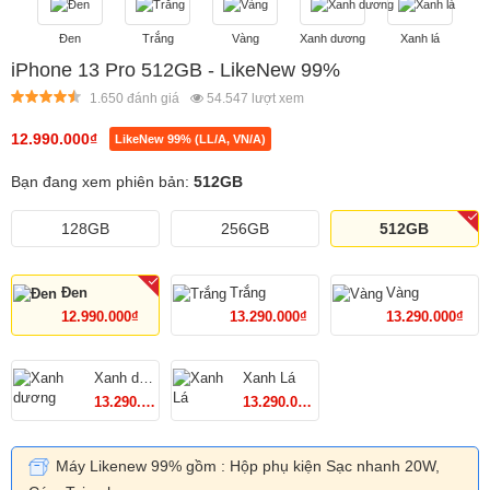
Đen
Trắng
Vàng
Xanh dương
Xanh lá
iPhone 13 Pro 512GB - LikeNew 99%
1.650 đánh giá
54.547
lượt xem
12.990.000
₫
LikeNew 99% (LL/A, VN/A)
Bạn đang xem phiên bản:
512GB
128GB
256GB
512GB
Đen
Trắng
Vàng
12.990.000₫
13.290.000₫
13.290.000₫
Xanh dương
Xanh Lá
13.290.000₫
13.290.000₫
Máy Likenew 99% gồm : Hộp phụ kiện Sạc nhanh 20W,