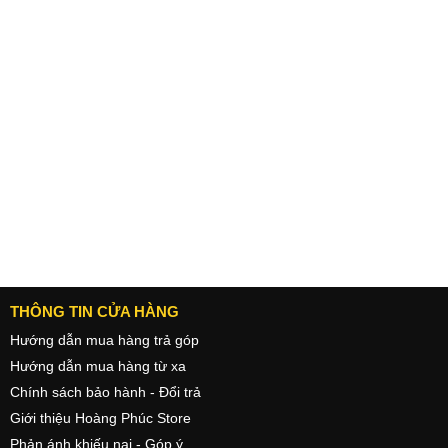
Thách thức màn đêm
iPhone 13 Pro là chiếc điện thoại chuyên dụng cho điều kiện ánh
sáng yếu. Với ống kính camera khẩu độ rộng hơn, kích thước cảm
biến lớn hơn và sự hỗ trự đắc lực của máy quét LiDAR.
So với thế hệ trước, camera chính cho ánh sáng nhiều hơn tới 2,2
lần, camera siêu rộng sáng hơn 92%. Chế độ chụp đêm giờ đây
cũng có mặt ở camera siêu rộng và camera tele để ảnh chụp đêm
sắc nét, giàu chi tiết, màu sắc chính xác trong mọi hoàn cảnh.
THÔNG TIN CỬA HÀNG
Hướng dẫn mua hàng trả góp
Hướng dẫn mua hàng từ xa
Chính sách bảo hành - Đổi trả
Giới thiệu Hoàng Phúc Store
Phản ánh khiếu nại - Góp ý