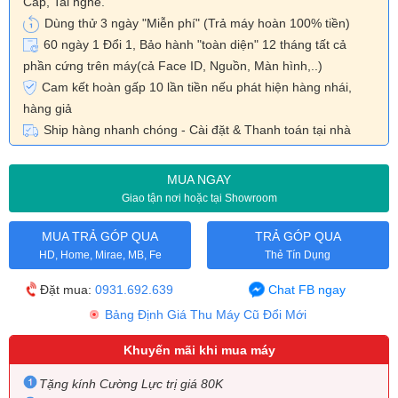
Cáp, Tai nghe.
Dùng thử 3 ngày "Miễn phí"
(Trả máy hoàn 100% tiền)
60 ngày 1 Đổi 1, Bảo hành "toàn diện" 12 tháng tất cả
phần cứng trên máy(cả Face ID, Nguồn, Màn hình,..)
Cam kết hoàn gấp 10 lần tiền nếu phát hiện hàng nhái,
hàng giả
Ship hàng nhanh chóng - Cài đặt & Thanh toán tại nhà
MUA NGAY
Giao tận nơi hoặc tại Showroom
MUA TRẢ GÓP QUA
TRẢ GÓP QUA
HD, Home, Mirae, MB, Fe
Thẻ Tín Dụng
Chat FB ngay
Đặt mua:
0931.692.639
Bảng Định Giá Thu Máy Cũ Đổi Mới
Khuyến mãi khi mua máy
Tặng kính Cường Lực trị giá 80K