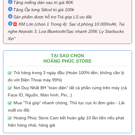
Tặng miếng dán sau trị giá 80K
Tặng Ốp lưng Silicol trị giá 100k
Sản phẩm được hỗ trợ Trả góp LS ưu đãi
KM Lớn (chọn 1 Trong 4): Sạc d.phòng 10.000mAh, Tai
nghe Airpods 3, Loa Bluetooth/Sạc nhanh 20W, Ly Starbucks
Xịn*
TẠI SAO CHỌN
HOÀNG PHÚC STORE
Trả hàng trong 3 ngày đầu (Hoàn 100% tiền, không cần lý
do với Điện Thoại máy 99%)
Nơi Duy Nhất BH "toàn diện" tất cả phần cứng trên máy (cả
Face ID, Nguồn, Màn hình, Pin,..)
Mua "Trả góp" nhanh chóng, Thủ tục cực kì đơn giản - Lãi
xuất ưu đãi.
Hoàng Phúc Store Cam kết hoàn gấp 10 lần tiền nếu phát
hiện hàng nhái, hàng giả