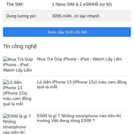
iPhone 13 Pro sở hữu camera chính khẩu độ f/1.5, điểm ảnh 1.9
Thẻ SIM:
1 Nano SIM & 1 eSIM
Hỗ trợ 5G
um, lớn nhất trong thế giới smartphone cho khả năng thu sáng
vượt trội; camera góc siêu rộng khẩu độ f/1.8, cảm biến nhanh
Dung lượng pin:
3095 mAh, có sạc nhanh
hơn, lấy nét từng điểm ảnh và camera tele có khả năng zoom
quang học 3x.
Xem cấu hình chi tiết
Tin công nghệ
Mua Trả Góp iPhone - iPad - Watch Lấy Liền
Lộ diện iPhone 13 (iPhone 12s) màu cam đồng
quá lạ mắt
ESIM là gì ? Những smartphone nào trên thị
Chụp ảnh và quay video macro
trường Việt đang dùng ESIM ?
Khả năng lấy nét ở khoảng cách siêu gần chỉ 2cm giúp các vật thể