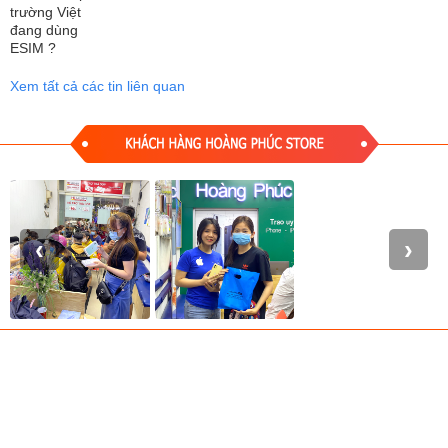
nhỏ như chiếc lá, côn trùng hay thậm chí giọt sương đều được tái
hiện sắc nét.
Chiếc điện thoại đầu tiên có thể quay video macro, tích hợp cả tính
Xem tất cả các tin liên quan
năng chuyển động chậm và tua nhanh khi quay, mang đến những
thước phim macro mê hoặc.
‹
›