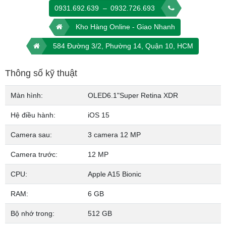
Được chế tác từ khung thép không gỉ cứng cáp, bảo vệ màn hình là
0931.692.639
–
0932.726.693
mặt gốm Ceramic Shield siêu cứng cùng ngôn ngữ thiết kế phẳng
Kho Hàng Online - Giao Nhanh
hiện đại
584 Đường 3/2, Phường 14, Quận 10, HCM
Thông số kỹ thuật
Màn hình:
OLED
6.1"
Super Retina XDR
Hệ điều hành:
iOS 15
Camera sau:
3 camera 12 MP
Camera trước:
12 MP
CPU:
Apple A15 Bionic
Camera nâng cấp nhiều nhất từ trước đến nay
Hệ thống camera Pro với 3 camera được nâng cấp mạnh mẽ, với
RAM:
6 GB
phần cứng ống kính chất lượng hơn
Bộ nhớ trong:
512 GB