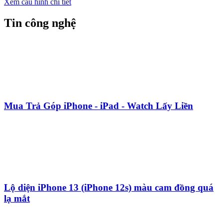
Xem cấu hình chi tiết
Tin công nghệ
Mua Trả Góp iPhone - iPad - Watch Lấy Liền
Lộ diện iPhone 13 (iPhone 12s) màu cam đồng quá
lạ mắt