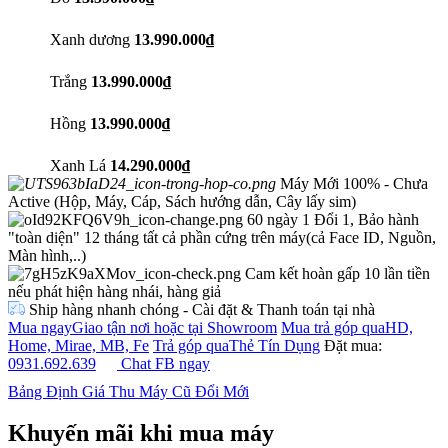
Xanh dương
13.990.000₫
Trắng
13.990.000₫
Hồng
13.990.000₫
Xanh Lá
14.290.000₫
Máy Mới 100% - Chưa
Active (Hộp, Máy, Cáp, Sách hướng dẫn, Cây lấy sim)
60 ngày 1 Đổi 1, Bảo hành
"toàn diện" 12 tháng tất cả phần cứng trên máy(cả Face ID, Nguồn,
Màn hình,..)
Cam kết hoàn gấp 10 lần tiền
nếu phát hiện hàng nhái, hàng giả
Ship hàng nhanh chóng - Cài đặt & Thanh toán tại nhà
Mua ngay
Giao tận nơi hoặc tại Showroom
Mua trả góp qua
HD,
Home, Mirae, MB, Fe
Trả góp qua
Thẻ Tín Dụng
Đặt mua:
0931.692.639
Chat FB ngay
Bảng Định Giá Thu Máy Cũ Đổi Mới
Khuyến mãi khi mua máy