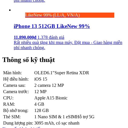
phí nhanh chóng.
LikeNew 99% (LL/A, VN/A)
iPhone 13 512GB LikeNew 99%
11.890.000₫
1.378 đánh giá
Rất nhiều quà tặng khi mua máy. Đặt mua - Giao hàng miễn
phí nhanh chóng.
Thông số kỹ thuật
Màn hình:
OLED
6.1"
Super Retina XDR
Hệ điều hành:
iOS 15
Camera sau:
2 camera 12 MP
Camera trước:
12 MP
CPU:
Apple A15 Bionic
RAM:
4 GB
Bộ nhớ trong:
128 GB
Thẻ SIM:
1 Nano SIM & 1 eSIM
Hỗ trợ 5G
Dung lượng pin:
3095 mAh, có sạc nhanh