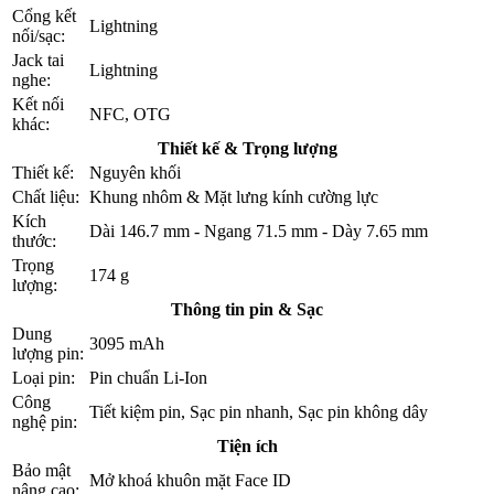
Cổng kết
Lightning
nối/sạc:
Jack tai
Lightning
nghe:
Kết nối
NFC, OTG
khác:
Thiết kế & Trọng lượng
Thiết kế:
Nguyên khối
Chất liệu:
Khung nhôm & Mặt lưng kính cường lực
Kích
Dài 146.7 mm - Ngang 71.5 mm - Dày 7.65 mm
thước:
Trọng
174 g
lượng:
Thông tin pin & Sạc
Dung
3095 mAh
lượng pin:
Loại pin:
Pin chuẩn Li-Ion
Công
Tiết kiệm pin, Sạc pin nhanh, Sạc pin không dây
nghệ pin:
Tiện ích
Bảo mật
Mở khoá khuôn mặt Face ID
nâng cao: