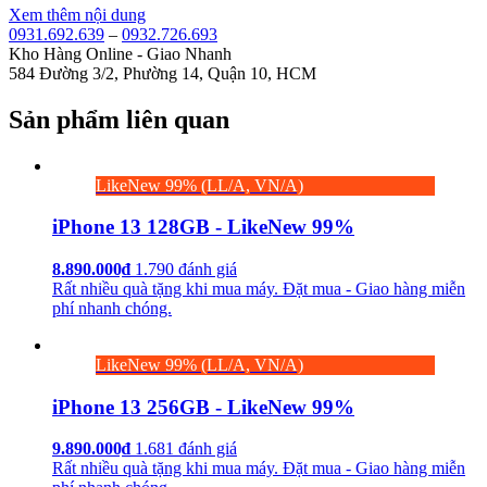
Xem thêm nội dung
0931.692.639
–
0932.726.693
Kho Hàng Online - Giao Nhanh
584 Đường 3/2, Phường 14, Quận 10, HCM
Sản phẩm liên quan
LikeNew 99% (LL/A, VN/A)
iPhone 13 128GB - LikeNew 99%
8.890.000₫
1.790 đánh giá
Rất nhiều quà tặng khi mua máy. Đặt mua - Giao hàng miễn
phí nhanh chóng.
LikeNew 99% (LL/A, VN/A)
iPhone 13 256GB - LikeNew 99%
9.890.000₫
1.681 đánh giá
Rất nhiều quà tặng khi mua máy. Đặt mua - Giao hàng miễn