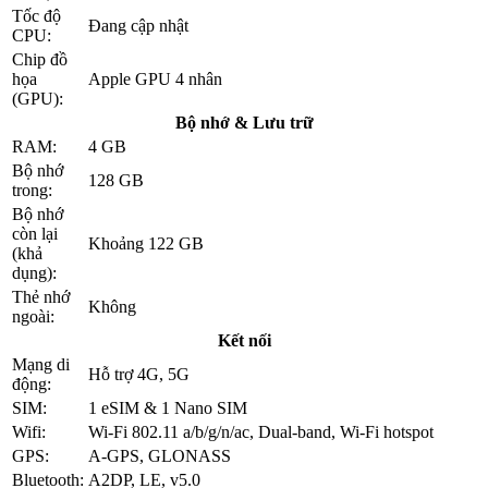
Tốc độ
Đang cập nhật
CPU:
Chip đồ
họa
Apple GPU 4 nhân
(GPU):
Bộ nhớ & Lưu trữ
RAM:
4 GB
Bộ nhớ
128 GB
trong:
Bộ nhớ
còn lại
Khoảng 122 GB
(khả
dụng):
Thẻ nhớ
Không
ngoài:
Kết nối
Mạng di
Hỗ trợ 4G, 5G
động:
SIM:
1 eSIM & 1 Nano SIM
Wifi:
Wi-Fi 802.11 a/b/g/n/ac, Dual-band, Wi-Fi hotspot
GPS:
A-GPS, GLONASS
Bluetooth:
A2DP, LE, v5.0