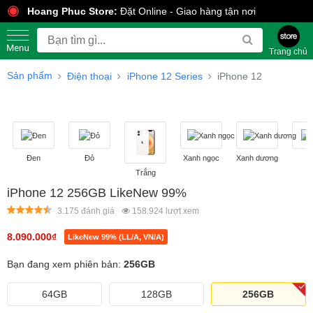
Hoang Phuc Store:
Đặt Online - Giao hàng tận nơi
Trang chủ
Sản phẩm
Điện thoại
iPhone 12 Series
iPhone 12
Đen
Đỏ
Xanh ngọc
Xanh dương
T
Trắng
iPhone 12 256GB LikeNew 99%
3.175 đánh giá
158.924
lượt xem
8.090.000
₫
LikeNew 99% (LL/A, VN/A)
Bạn đang xem phiên bản:
256GB
64GB
128GB
256GB