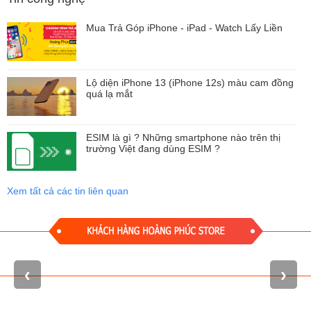
Mua Trả Góp iPhone - iPad - Watch Lấy Liền
iPhone 12 có 5 màu
Màn hình iPhone 12 được gọi là "Super Retina XDR" với độ phân
Lộ diện iPhone 13 (iPhone 12s) màu cam đồng
giải 2532 x 1170, 2,8 triệu điểm ảnh với 460 ppi.
quá lạ mắt
ESIM là gì ? Những smartphone nào trên thị
trường Việt đang dùng ESIM ?
Xem tất cả các tin liên quan
‹
›