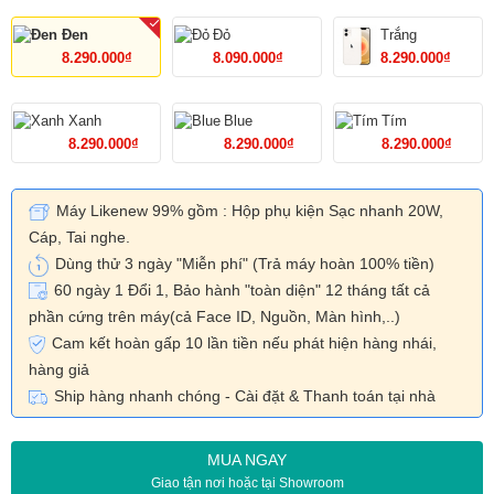
Đen
Đỏ
Trắng
8.290.000₫
8.090.000₫
8.290.000₫
Xanh
Blue
Tím
8.290.000₫
8.290.000₫
8.290.000₫
Máy Likenew 99% gồm : Hộp phụ kiện Sạc nhanh 20W,
Cáp, Tai nghe.
Dùng thử 3 ngày "Miễn phí"
(Trả máy hoàn 100% tiền)
60 ngày 1 Đổi 1, Bảo hành "toàn diện" 12 tháng tất cả
phần cứng trên máy(cả Face ID, Nguồn, Màn hình,..)
Cam kết hoàn gấp 10 lần tiền nếu phát hiện hàng nhái,
hàng giả
Ship hàng nhanh chóng - Cài đặt & Thanh toán tại nhà
MUA NGAY
Giao tận nơi hoặc tại Showroom