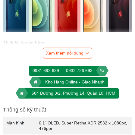
Thiết kế & màn hình
Xem thêm nội dung
0931.692.639
–
0932.726.693
Kho Hàng Online - Giao Nhanh
584 Đường 3/2, Phường 14, Quận 10, HCM
Thông số kỹ thuật
Màn hình:
6.1" OLED, Super Retina XDR 2532 x 1080px,
476ppi
iPhone 12 có thiết kế mới, thay vì bo tròn ở phần cạnh thì giờ đây