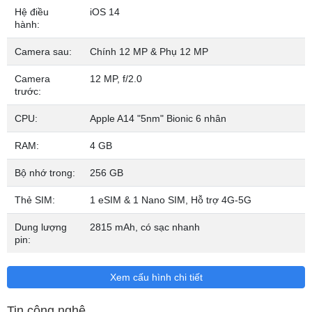
lại vuông vức theo dạng "box" như trên iPad Pro hoặc iPhone 5.
Hệ điều
iOS 14
hành:
Viền vẫn được làm bằng hợp kim nhôm series 7000 và 2 mặt kính
trước sau. Apple cho rằng iPhone 12 mỏng hơn 11% so với iPhone
Camera sau:
Chính 12 MP & Phụ 12 MP
12 và nhẹ hơn 16%. Bền mặt kính được Apple phủ một lớp ceramic
(từ nay không cần dán màn hình nữa), để đảm bảo mặt kính trước
Camera
12 MP, f/2.0
trước:
cứng cáp hơn và đỡ phải bị xước hơn.
CPU:
Apple A14 "5nm" Bionic 6 nhân
iPhone 12 có 5 màu, đặc biệt có thêm màu xanh Pacific Blue
rất đẹp.
RAM:
4 GB
Bộ nhớ trong:
256 GB
Thẻ SIM:
1 eSIM & 1 Nano SIM, Hỗ trợ 4G-5G
Dung lượng
2815 mAh, có sạc nhanh
pin:
Xem cấu hình chi tiết
Tin công nghệ